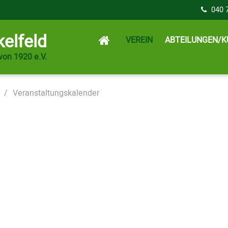
040 
elfeld
VEREIN
ABTEILUNGEN/K
von 1920 e.V.
Veranstaltungskalender