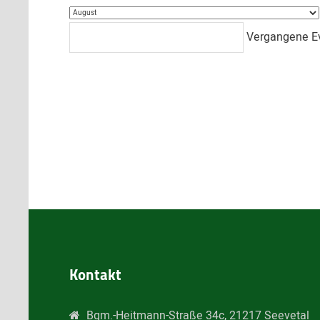
Vergangene E
Kontakt
Bgm.-Heitmann-Straße 34c, 21217 Seevetal