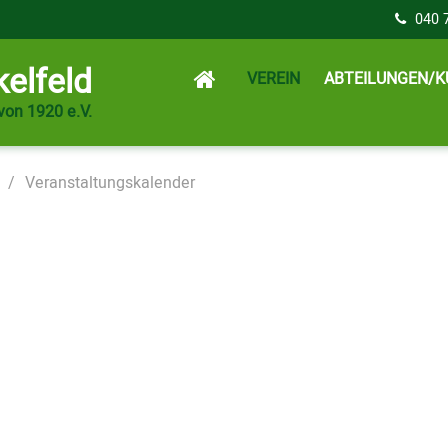
040 
elfeld
VEREIN
ABTEILUNGEN/K
von 1920 e.V.
Veranstaltungskalender