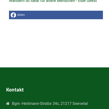
Wandern ist ideal für ältere Menschen - Elbe Geest
teilen
Kontakt
Bgm.-Heitmann-Straße 34c, 21217 Seevetal